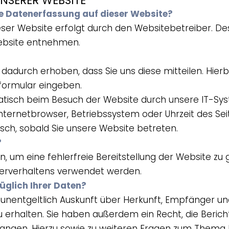
NSERER WEBSITE
ie Datenerfassung auf dieser Website?
eser Website erfolgt durch den Websitebetreiber. 
ebsite entnehmen.
adurch erhoben, dass Sie uns diese mitteilen. Hierb
tformular eingeben.
isch beim Besuch der Website durch unsere IT-Syst
Internetbrowser, Betriebssystem oder Uhrzeit des Sei
sch, sobald Sie unsere Website betreten.
?
en, um eine fehlerfreie Bereitstellung der Website z
zerverhaltens verwendet werden.
üglich Ihrer Daten?
t unentgeltlich Auskunft über Herkunft, Empfänger u
rhalten. Sie haben außerdem ein Recht, die Berich
langen. Hierzu sowie zu weiteren Fragen zum Thema 